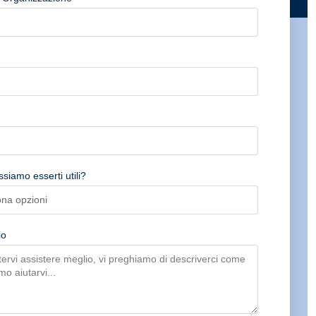
iamo esserti utili?
io