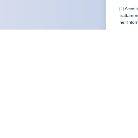
Accetto
trattament
nell'Info
INVIA
Accetto l'Informativa sulla privacy e do
nell'Informativa sulla
privacy
.