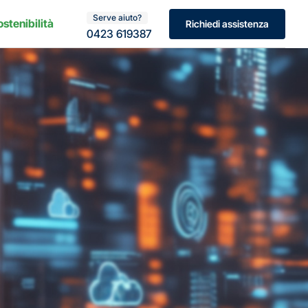
Serve aiuto?
ostenibilità
Richiedi assistenza
0423 619387