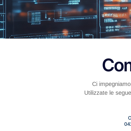
Com
Ci impegniamo a
Utilizzate le segue
C
04